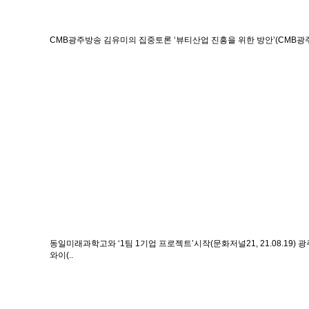
CMB광주방송 김유미의 집중토론 ‘뷰티산업 진흥을 위한 방안’(CMB광주방송
동일미래과학고와 ‘1팀 1기업 프로젝트’시작(문화저널21, 21.08.19)
광
와이(..