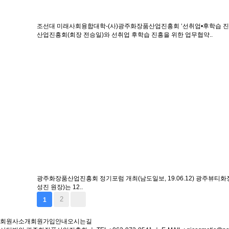
조선대 미래사회융합대학-(사)광주화장품산업진흥회 ‘선취업•후학습 진흥 위
산업진흥회(회장 전승일)와 선취업 후학습 진흥을 위한 업무협약..
광주화장품산업진흥회 정기포럼 개최(남도일보, 19.06.12)
광주뷰티화장
성진 원장)는 12..
2
1
회원사소개
회원가입안내
오시는길