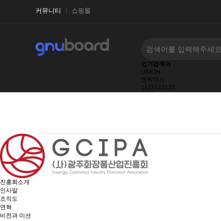
커뮤니티
쇼핑몰
인기검색어
UNION
엔씨에스
1123123123
2016
2027
2026
2025
진흥회소개
인사말
조직도
연혁
비전과 미션