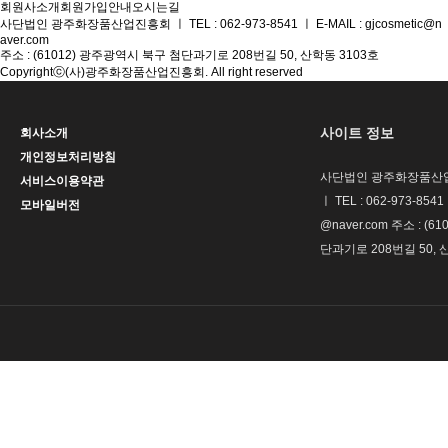
회원사소개
회원가입안내
오시는길
사단법인 광주화장품산업진흥회
ㅣ
TEL : 062-973-8541
ㅣ
E-MAIL : gjcosmetic@n
aver.com
주소 : (61012) 광주광역시 북구 첨단과기로 208번길 50, 산학동 3103호
Copyrightⓒ(사)광주화장품산업진흥회. All right reserved
사이트 정보
회사소개
개인정보처리방침
사단법인 광주화장품산업
서비스이용약관
ㅣ TEL : 062-973-8541 
모바일버전
@naver.com 주소 : (
단과기로 208번길 50, 