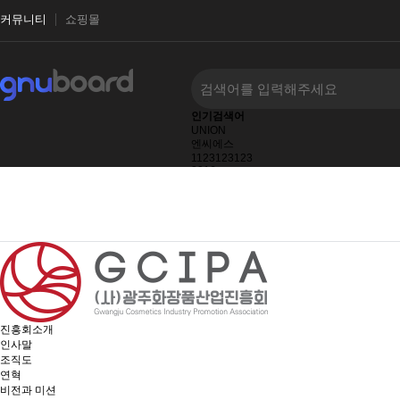
커뮤니티
쇼핑몰
인기검색어
UNION
엔씨에스
1123123123
2016
2027
2026
2025
진흥회소개
인사말
조직도
연혁
비전과 미션