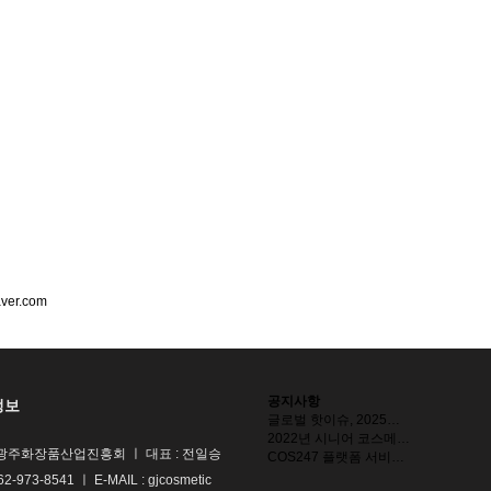
aver.com
공지사항
정보
글로벌 핫이슈, 2025…
2022년 시니어 코스메…
광주화장품산업진흥회 ㅣ 대표 : 전일승
COS247 플랫폼 서비…
62-973-8541 ㅣ E-MAIL : gjcosmetic