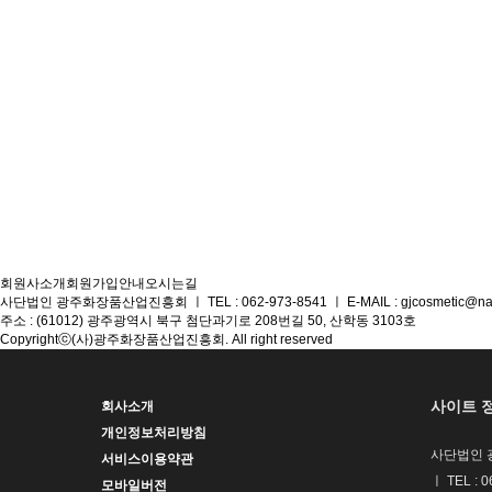
회원사소개
회원가입안내
오시는길
사단법인 광주화장품산업진흥회
ㅣ
TEL : 062-973-8541
ㅣ
E-MAIL : gjcosmetic@n
주소 : (61012) 광주광역시 북구 첨단과기로 208번길 50, 산학동 3103호
Copyrightⓒ(사)광주화장품산업진흥회. All right reserved
사이트 
회사소개
개인정보처리방침
사단법인 
서비스이용약관
ㅣ TEL : 0
모바일버전