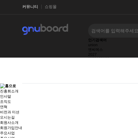
커뮤니티
쇼핑몰
인기검색어
union
엔씨에스
2027
1123123123
2026
2025
1123123
진흥회소개
인사말
조직도
연혁
비전과 미션
오시는길
회원사소개
회원가입안내
주요사업