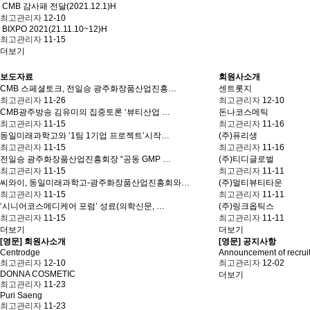
CMB 감사패 전달(2021.12.1)
H
최고관리자
12-10
BIXPO 2021(21.11.10~12)
H
최고관리자
11-15
더보기
보도자료
회원사소개
CMB 스페셜토크, 전일승 광주화장품산업진흥…
센트롯지
최고관리자
11-26
최고관리자
12-10
CMB광주방송 김유미의 집중토론 ‘뷰티산업 …
돈나코스메틱
최고관리자
11-15
최고관리자
11-16
동일미래과학고와 ‘1팀 1기업 프로젝트’시작…
(주)퓨리생
최고관리자
11-15
최고관리자
11-16
전일승 광주화장품산업진흥회장 “공동 GMP …
(주)티디글로벌
최고관리자
11-15
최고관리자
11-11
씨와이, 동일미래과학고-광주화장품산업진흥회와…
(주)멀티뷰티타운
최고관리자
11-15
최고관리자
11-11
‘시니어코스메디케어 포럼’ 성료(의학신문, …
(주)링크옵틱스
최고관리자
11-15
최고관리자
11-11
더보기
더보기
[영문] 회원사소개
[영문] 공지사항
Centrodge
Announcement of recru
최고관리자
12-10
최고관리자
12-02
DONNA COSMETIC
더보기
최고관리자
11-23
Puri Saeng
최고관리자
11-23