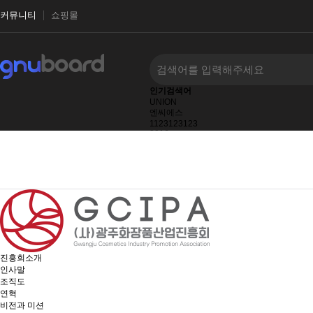
커뮤니티
쇼핑몰
인기검색어
UNION
엔씨에스
1123123123
2016
2027
2026
2025
진흥회소개
인사말
조직도
연혁
비전과 미션